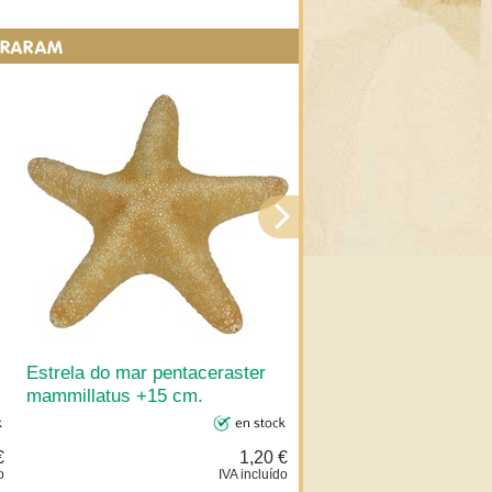
PRARAM
Estrela do mar pentaceraster
Estrela do mar pentac
mammillatus +15 cm.
tuberculatus 8-10 cm.
€
1,20 €
o
IVA incluído