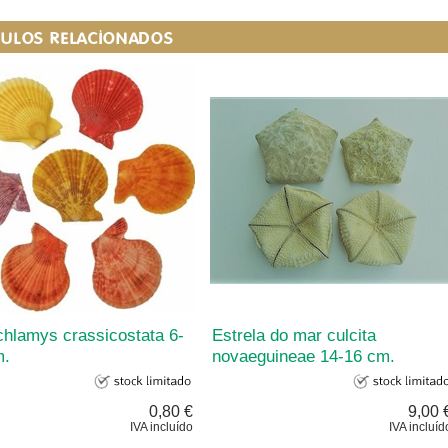
CULOS RELACIONADOS
hlamys crassicostata 6-
Estrela do mar culcita
m.
novaeguineae 14-16 cm.
0,80 €
9,00 
IVA incluído
IVA incluíd