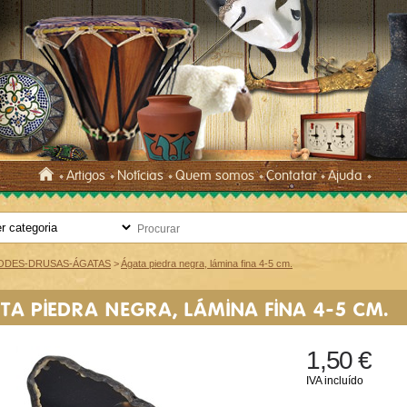
Artigos
Notícias
Quem somos
Contatar
Ajuda
ODES-DRUSAS-ÁGATAS
>
Ágata piedra negra, lámina fina 4-5 cm.
TA PIEDRA NEGRA, LÁMINA FINA 4-5 CM.
1,50 €
IVA incluído