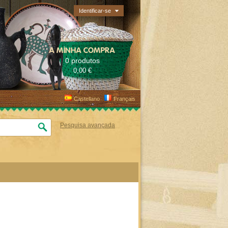
Identificar-se
A MINHA COMPRA
0 produtos
0,00 €
Castellano
Français
Pesquisa avançada