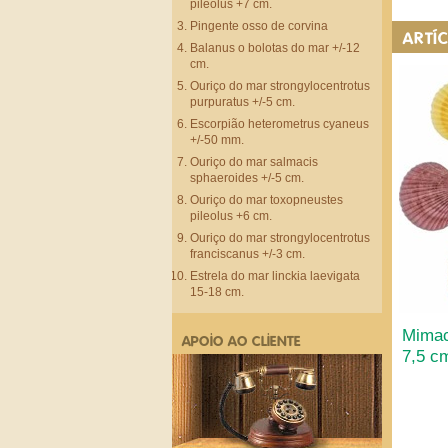
pileolus +7 cm.
Pingente osso de corvina
ARTÍ
Balanus o bolotas do mar +/-12
cm.
Ouriço do mar strongylocentrotus
purpuratus +/-5 cm.
Escorpião heterometrus cyaneus
+/-50 mm.
Ouriço do mar salmacis
sphaeroides +/-5 cm.
Ouriço do mar toxopneustes
pileolus +6 cm.
Ouriço do mar strongylocentrotus
franciscanus +/-3 cm.
Estrela do mar linckia laevigata
15-18 cm.
Mimac
APOIO AO CLIENTE
7,5 c