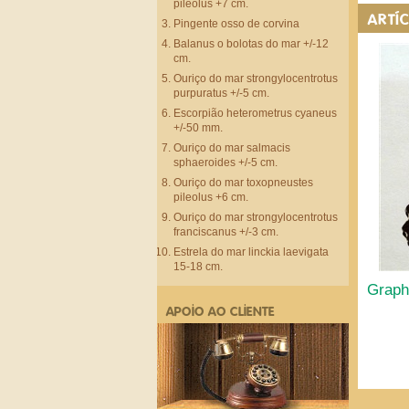
pileolus +7 cm.
ARTÍ
Pingente osso de corvina
Balanus o bolotas do mar +/-12
cm.
Ouriço do mar strongylocentrotus
purpuratus +/-5 cm.
Escorpião heterometrus cyaneus
+/-50 mm.
Ouriço do mar salmacis
sphaeroides +/-5 cm.
Ouriço do mar toxopneustes
pileolus +6 cm.
Ouriço do mar strongylocentrotus
franciscanus +/-3 cm.
Estrela do mar linckia laevigata
15-18 cm.
Graph
APOIO AO CLIENTE