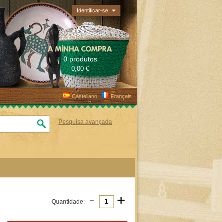
Identificar-se
A MINHA COMPRA
0 produtos
0,00 €
Castellano
Français
Pesquisa avançada
-
+
Quantidade: