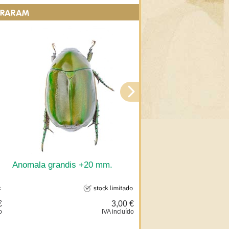
PRARAM
Anomala grandis +20 mm.
Platycorynus nitidus
€
3,00 €
o
IVA incluído