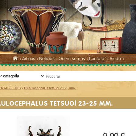
Artigos
Notícias
Quem somos
Contatar
Ajuda
CARABELHOS
>
Dicaulocephalus tetsuoi 23-25 mm.
AULOCEPHALUS TETSUOI 23-25 MM.
9,00 €