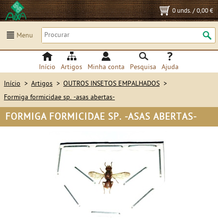
0 unds.
/
0,00 €
Menu
Início
Artigos
Minha conta
Pesquisa
Ajuda
Início
>
Artigos
>
OUTROS INSETOS EMPALHADOS
>
Formiga formicidae sp. -asas abertas-
FORMIGA FORMICIDAE SP. -ASAS ABERTAS-