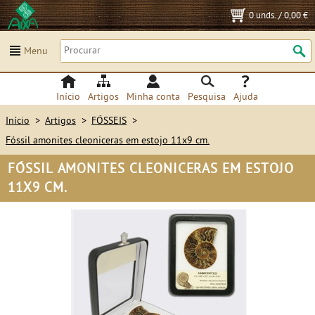
0 unds.
/
0,00 €
Menu
Início
Artigos
Minha conta
Pesquisa
Ajuda
Início
>
Artigos
>
FÓSSEIS
>
Fóssil amonites cleoniceras em estojo 11x9 cm.
FÓSSIL AMONITES CLEONICERAS EM ESTOJO
11X9 CM.