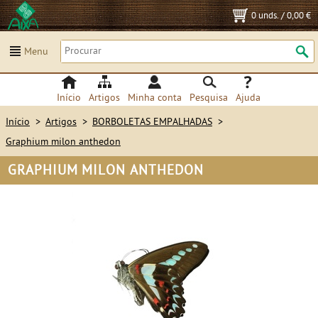
0 unds.
/
0,00 €
Menu
Início
Artigos
Minha conta
Pesquisa
Ajuda
Início
>
Artigos
>
BORBOLETAS EMPALHADAS
>
Graphium milon anthedon
GRAPHIUM MILON ANTHEDON