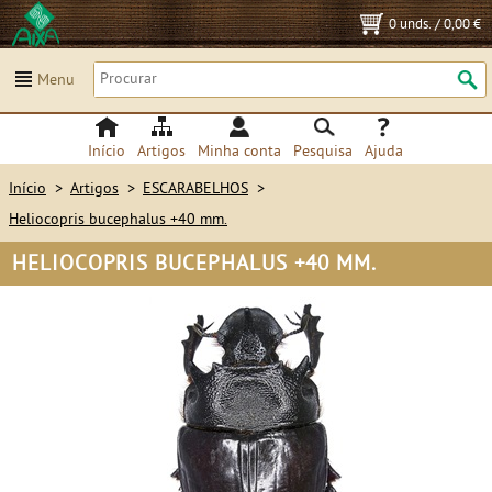
0 unds.
/
0,00 €
Menu
Início
Artigos
Minha conta
Pesquisa
Ajuda
Início
>
Artigos
>
ESCARABELHOS
>
Heliocopris bucephalus +40 mm.
HELIOCOPRIS BUCEPHALUS +40 MM.