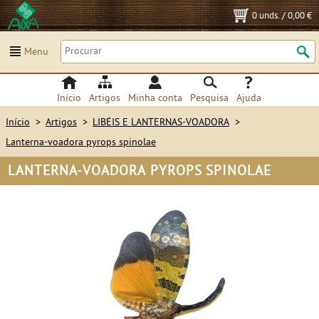
0 unds.
/
0,00 €
Menu
Início
Artigos
Minha conta
Pesquisa
Ajuda
Início
>
Artigos
>
LIBÉIS E LANTERNAS-VOADORA
>
Lanterna-voadora pyrops spinolae
LANTERNA-VOADORA PYROPS SPINOLAE