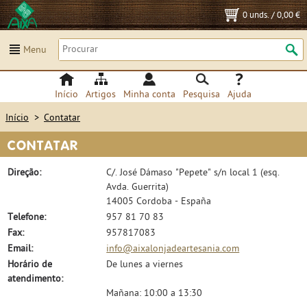
0 unds.
/
0,00 €
Menu
Início
Artigos
Minha conta
Pesquisa
Ajuda
Início
>
Contatar
CONTATAR
Direção:
C/. José Dámaso "Pepete" s/n local 1 (esq.
Avda. Guerrita)
14005
Cordoba
- España
Telefone:
957 81 70 83
Fax:
957817083
Email:
info@aixalonjadeartesania.com
Horário de
De lunes a viernes
atendimento:
Mañana: 10:00 a 13:30