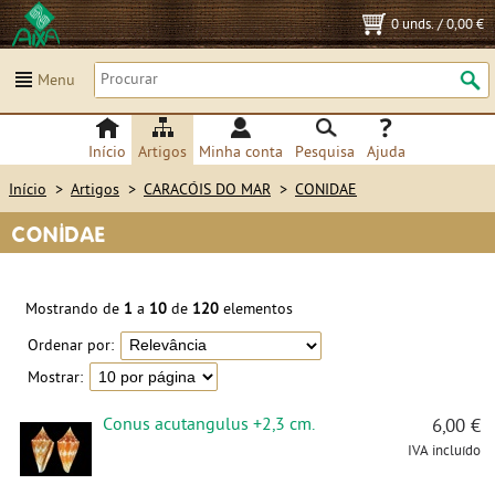
0 unds.
/
0,00 €
Menu
Início
Artigos
Minha conta
Pesquisa
Ajuda
Início
>
Artigos
>
CARACÓIS DO MAR
>
CONIDAE
CONIDAE
Mostrando de
1
a
10
de
120
elementos
Ordenar por:
Mostrar:
Conus acutangulus +2,3 cm.
6,00 €
IVA incluído