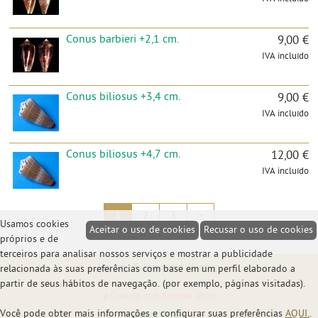
Conus barbieri +2,1 cm.
9,00 €
IVA incluído
Conus biliosus +3,4 cm.
9,00 €
IVA incluído
Conus biliosus +4,7 cm.
12,00 €
IVA incluído
1
2
3
>
Usamos cookies
Aceitar o uso de cookies
Recusar o uso de cookies
próprios e de
terceiros para analisar nossos serviços e mostrar a publicidade
Ver em: Telemóvel |
Clássico
relacionada às suas preferências com base em um perfil elaborado a
partir de seus hábitos de navegação. (por exemplo, páginas visitadas).
Creado con Atnova Shop
Você pode obter mais informações e configurar suas preferências
AQUI.
.